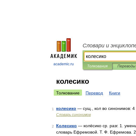
Словари и энциклоп
academic.ru
Толкования
Переводы
колесико
Толкование
Перевод
Книги
колесико
— сущ., кол во синонимов: 4 •
1
Словарь синонимов
Колесико
— колёсико ср. разг. 1. уменьш
2
словарь Ефремовой. Т. Ф. Ефремова. 