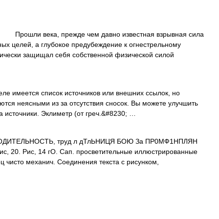
Прошли века, прежде чем давно известная взрывная сила
ных целей, а глубокое предубеждение к огнестрельному
оически защищал себя собственной физической силой
еле имеется список источников или внешних ссылок, но
ются неясными из за отсутствия сносок. Вы можете улучшить
а источники. Эклиметр (от греч.&#8230; …
ДИТЕЛЬНОСТЬ, труд л дТлЬНИЦЯ БОЮ За ПР0МФ1НПЛЯН
Рис, 20. Рис, 14 гО. Сап. просветительные иллюстрированные
ец чисто механич. Соединения текста с рисунком,