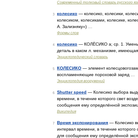
Современный толковый словарь русского я
колесико
— колесико, колесики, колеси
3
колесиком, колесиками, колесике, коле
А. Зализняку») …
Формы слов
колесико
— КОЛЁСИКО а; ср. 1. Уменьш.
4
деталь в каком л. механизме, имеющая
Энциклопедический словарь
КОЛЕСИКО
— элемент колесцовогозамк
5
воспламеняющие пороховой заряд …
Энциклопедия вооружений
Shutter speed
— Колесико выбора выде
6
времени, в течение которого свет возд
сообщения ему определённой экспозиц
Википедия
Время экспонирования
— Колесико вы
7
интервал времени, в течение которого 
для сообщения ему определённой эксп