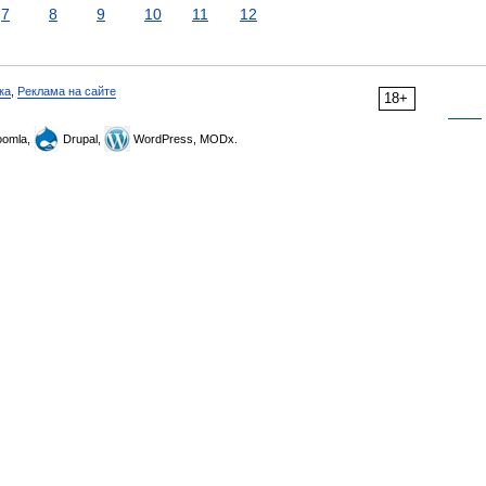
7
8
9
10
11
12
ка
,
Реклама на сайте
18+
omla,
Drupal,
WordPress, MODx.