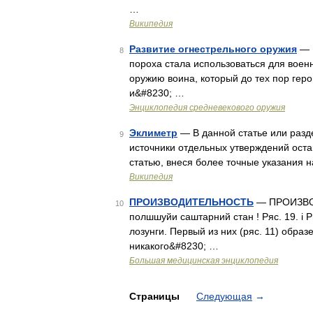
…
Википедия
Развитие огнестрельного оружия
— 
8
пороха стала использоваться для воен
оружию воина, который до тех пор гер
и&#8230; …
Энциклопедия средневекового оружия
Эклиметр
— В данной статье или разд
9
источники отдельных утверждений оста
статью, внеся более точные указания н
Википедия
ПРОИЗВОДИТЕЛЬНОСТЬ
— ПРОИЗВО
10
полшшуйи саштарний стан ! Ряс. 19. i 
лозунги. Первый из них (ряс. 11) образ
никакого&#8230; …
Большая медицинская энциклопедия
Страницы
Следующая
→