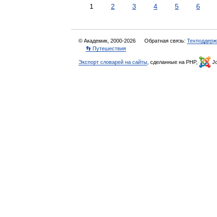
1
2
3
4
5
6
© Академик, 2000-2026
Обратная связь:
Техподдерж
👣 Путешествия
Экспорт словарей на сайты
, сделанные на PHP,
Jo