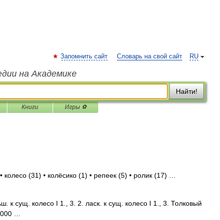
Запомнить сайт
Словарь на свой сайт
RU
едии на Академике
Найти!
Книги
Игры ⚽
 колесо (31) • колёсико (1) • репеек (5) • ролик (17) …
. к сущ. колесо I 1., 3. 2. ласк. к сущ. колесо I 1., 3. Толковый
2000 …