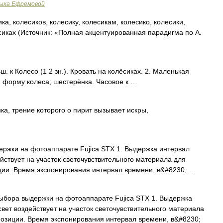
зыка Ефремовой
ка, колесиков, колесику, колесикам, колесико, колесики,
сиках (Источник: «Полная акцентуированная парадигма по А.
 к Колесо (1 2 зн.). Кровать на колёсиках. 2. Маленькая
 форму колеса; шестерёнка. Часовое к …
а, трение которого о пирит вызывает искры,
ржки на фотоаппарате Fujica STX 1. Выдержка интервал
ействует на участок светочувствительного материала для
ии. Время экспонирования интервал времени, в&#8230; …
бора выдержки на фотоаппарате Fujica STX 1. Выдержка
свет воздействует на участок светочувствительного материала
озиции. Время экспонирования интервал времени, в&#8230;